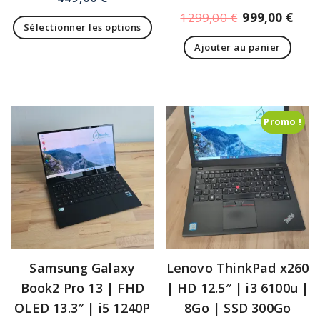
1299,00
€
999,00
€
Sélectionner les options
Ajouter au panier
Promo !
Samsung Galaxy
Lenovo ThinkPad x260
Book2 Pro 13 | FHD
| HD 12.5″ | i3 6100u |
OLED 13.3″ | i5 1240P
8Go | SSD 300Go