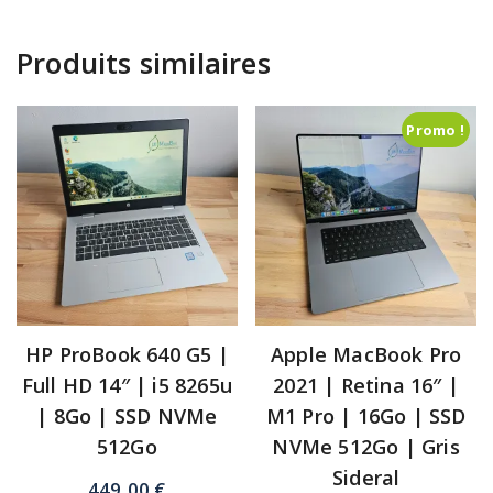
Produits similaires
Promo !
HP ProBook 640 G5 |
Apple MacBook Pro
Full HD 14″ | i5 8265u
2021 | Retina 16″ |
| 8Go | SSD NVMe
M1 Pro | 16Go | SSD
512Go
NVMe 512Go | Gris
Sideral
449,00
€