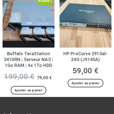
Promo !
Buffalo TeraStation
HP ProCurve 2910al-
3410RN | Serveur NAS |
24G (J9145A)
1Go RAM | 4x 1To HDD
59,00
€
199,00
€
79,00
€
Ajouter au panier
Ajouter au panier