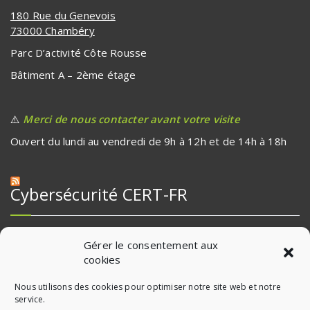
180 Rue du Genevois
73000 Chambéry
Parc D’activité Côte Rousse
Bâtiment A – 2ème étage
⚠️
Merci de nous contacter avant votre visite
Ouvert du lundi au vendredi de 9h à 12h et de 14h à 18h
Cybersécurité CERT-FR
Multiples vulnérabilités dans KeyCloak (06 août 2026)
Gérer le consentement aux
cookies
Multiples vulnérabilités dans les produits Wallix (06 août
2026)
Nous utilisons des cookies pour optimiser notre site web et notre
Multiples vulnérabilités dans les produits Nextcloud (06
service.