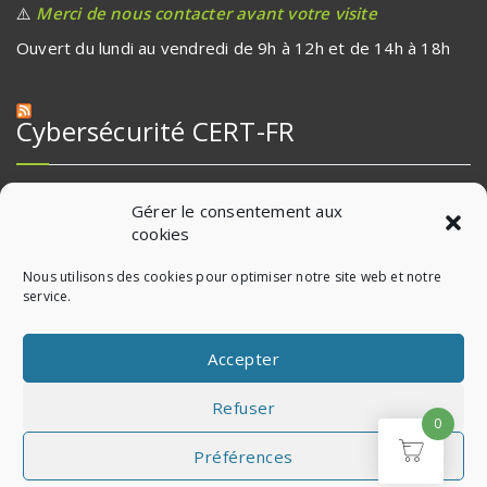
⚠️
Merci de nous contacter avant votre visite
Ouvert du lundi au vendredi de 9h à 12h et de 14h à 18h
Cybersécurité CERT-FR
Multiples vulnérabilités dans KeyCloak (06 août 2026)
Gérer le consentement aux
cookies
Multiples vulnérabilités dans les produits Wallix (06 août
2026)
Nous utilisons des cookies pour optimiser notre site web et notre
Multiples vulnérabilités dans les produits Nextcloud (06
service.
août 2026)
Accepter
Refuser
0
Préférences
Copyright © 2026 - MicroBert