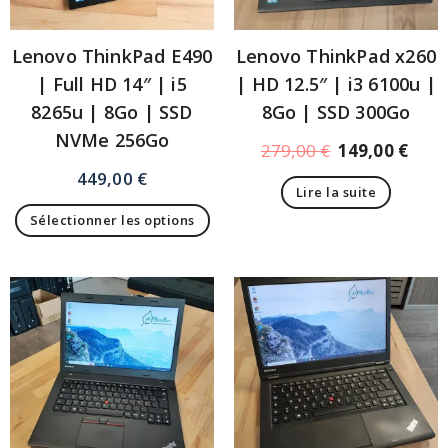
Lenovo ThinkPad E490
Lenovo ThinkPad x260
| Full HD 14″ | i5
| HD 12.5″ | i3 6100u |
8265u | 8Go | SSD
8Go | SSD 300Go
NVMe 256Go
279,00
€
149,00
€
449,00
€
Lire la suite
Sélectionner les options